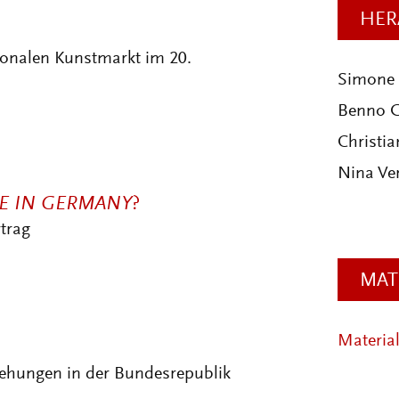
HER
tionalen Kunstmarkt im 20.
Simone 
Benno 
Christia
Nina Ve
E IN GERMANY
?
trag
MAT
Materia
iehungen in der Bundesrepublik