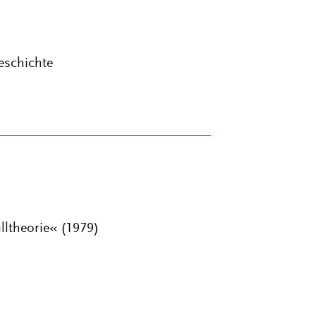
eschichte
ltheorie« (1979)