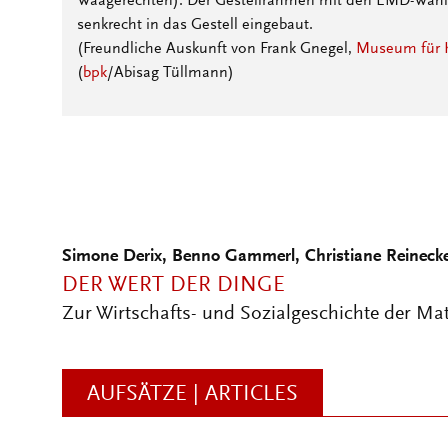
Waagerechten). Der Gestellrahmen mit den EMD-Wähle
senkrecht in das Gestell eingebaut.
(Freundliche Auskunft von Frank Gnegel,
Museum für K
(
bpk
/Abisag Tüllmann)
Simone Derix, Benno Gammerl, Christiane Reineck
DER WERT DER DINGE
Zur Wirtschafts- und Sozialgeschichte der Mat
AUFSÄTZE | ARTICLES