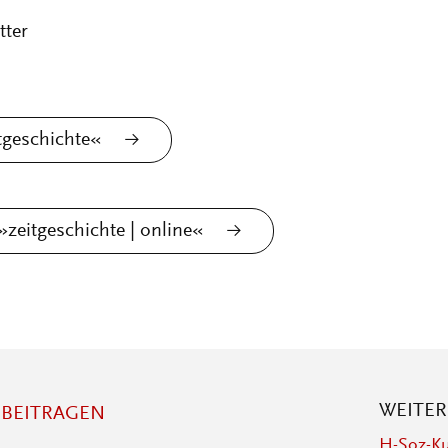
tter
tgeschichte«
zeitgeschichte | online«
WEITE
BEITRAGEN
H-Soz-Ku