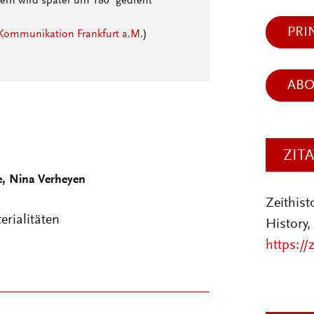
rn wird später um 180° gedreht
PRI
ommunikation Frankfurt a.M.
)
AB
ZIT
e, Nina Verheyen
Zeithis
erialitäten
History,
https://