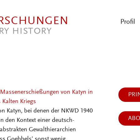
ORSCHUNGEN
Profil
RY HISTORY
ie Massenerschießungen von Katyn in
PRI
 Kalten Kriegs
von Katyn, bei denen der NKWD 1940
AB
in den Kontext einer deutsch-
 abstrakten Gewalthierarchien
ass Goebbels’ sonst wenig