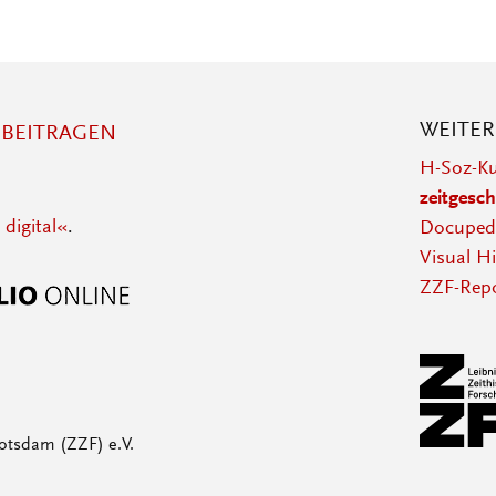
WEITE
BEITRAGEN
H-Soz-Ku
zeitgesch
 digital«
.
Docupedi
Visual Hi
ZZF-Repo
otsdam (ZZF) e.V.