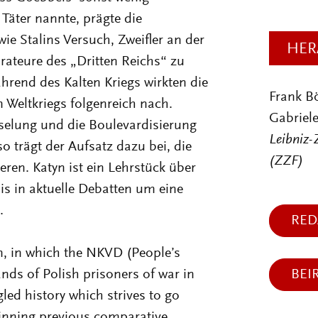
Täter nannte, prägte die
e Stalins Versuch, Zweifler an der
HER
rateure des „Dritten Reichs“ zu
hrend des Kalten Kriegs wirkten die
Frank B
 Weltkriegs folgenreich nach.
Gabriele
tselung und die Boulevardisierung
Leibniz-
o trägt der Aufsatz dazu bei, die
(ZZF)
eren. Katyn ist ein Lehrstück über
bis in aktuelle Debatten um eine
.
RED
yn, in which the NKVD (People’s
ands of Polish prisoners of war in
BEI
led history which strives to go
inning previous comparative