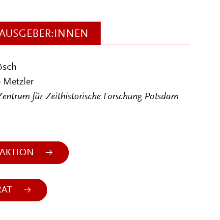
AUSGEBER:INNEN
ösch
 Metzler
Zentrum für Zeithistorische Forschung Potsdam
AKTION
RAT