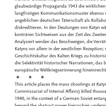
glaubwürdige Propaganda 1943 die wirklichen 
langfristigen Kommunikationsmuster ebenso wi
angeblichen deutschen Täterschaft als Kollabo
diskreditieren. In den Deutungen von Katyn wä
konträren Sichtweisen aus der Zeit des Zweiten
Analysiert werden das Beschweigen, die Verrä
Katyns vor allem in der westlichen Rezeption; s
Geschichtskultur des Kalten Kriegs zu historisi
die Selektivität historischer Narrationen, das 
europäische Weltkriegserinnerung hineinreicht
∗ ∗ ∗
This article places the mass shootings at Kat
Commissariat of Internal Affairs) killed thous
1940, in the context of a German-Soviet entang
beyond the abstract power hierarchies underp