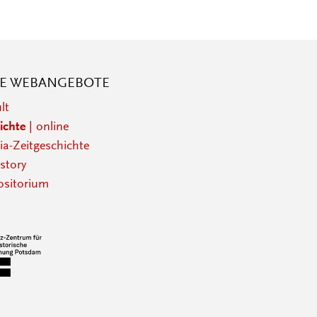
RE WEBANGEBOTE
lt
ichte
| online
a-Zeitgeschichte
story
sitorium