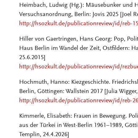
Heimbach, Ludwig (Hg.)
:
Mäusebunker und Hyg
Versuchsanordnung,
Berlin: Jovis
2025 [
Joel R
http://hsozkult.de/publicationreview/id/reb-1
Hiller von Gaertringen, Hans Georg: Pop, Pol
Haus Berlin im Wandel der Zeit, Ostfildern: Ha
25.6.2015]
http://hsozkult.de/publicationreview/id/rezb
Hochmuth, Hanno
:
Kiezgeschichte. Friedrich
Berlin,
Göttingen: Wallstein
2017 [Julia Wigger
http://hsozkult.de/publicationreview/id/reb-2
Kimmerle, Elisabeth
:
Frauen in Bewegung. Pol
aus der Türkei in West-Berlin 1961–1989,
Götti
Templin, 24.4.2026]