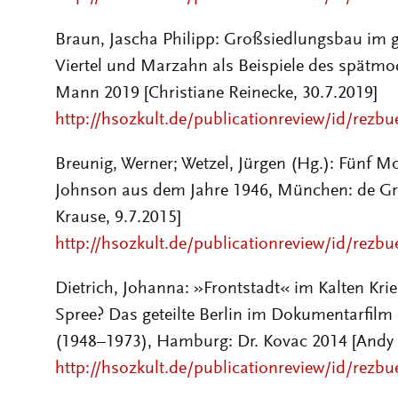
Braun, Jascha Philipp
:
Großsiedlungsbau im ge
Viertel und Marzahn als Beispiele des spätm
Mann
2019
[Christiane Reinecke, 30.7.2019]
http://hsozkult.de/publicationreview/id/rezb
Breunig, Werner; Wetzel, Jürgen (Hg.): Fünf Mo
Johnson aus dem Jahre 1946, München: de Gr
Krause, 9.7.2015]
http://hsozkult.de/publicationreview/id/rezb
Dietrich, Johanna: »Frontstadt« im Kalten Kri
Spree? Das geteilte Berlin im Dokumentarfil
(1948–1973), Hamburg: Dr. Kovac 2014 [Andy 
http://hsozkult.de/publicationreview/id/rezb