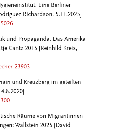
ieneinstitut. Eine Berliner
odriguez Richardson, 5.11.2025]
55026
itik und Propaganda. Das Amerika
tje Cantz 2015 [Reinhild Kreis,
uecher-23903
shain und Kreuzberg im geteilten
, 4.8.2020]
6300
itische Räume von Migrantinnen
ngen: Wallstein
2025
[David