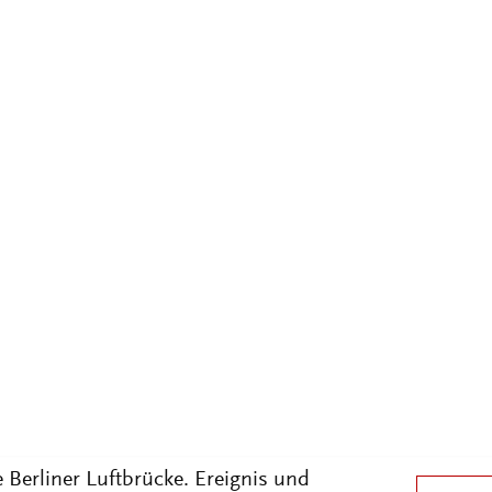
nk 1943–1949. Die Entwicklung ihrer
ion vor dem Hintergrund des Kalten
.2004]
sionen/2004-1-080
lliam (Hg.): Alliierte in Berlin 1945–
ärischen Präsenz der Westmächte,
her Winkler, 31.10.2002]
sionen/id=1771
tstadt. Berlin 1945 bis 2000,
23.6.2005]
sionen/2005-2-213
 Berliner Luftbrücke. Ereignis und