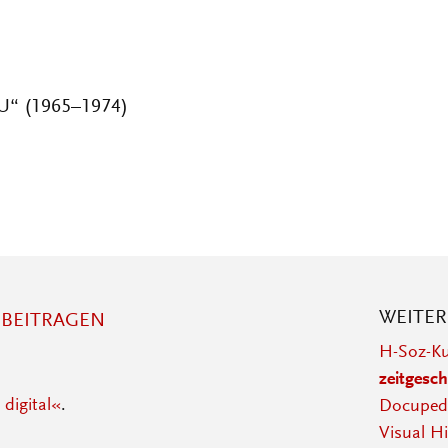
ZU“ (1965–1974)
WEITE
BEITRAGEN
H-Soz-Ku
zeitgesch
 digital«
.
Docupedi
Visual Hi