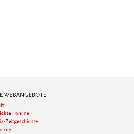
RE WEBANGEBOTE
lt
ichte
| online
a-Zeitgeschichte
story