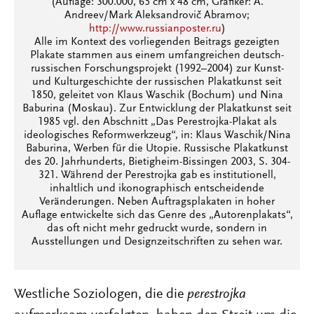
(Auflage: 300.000, 65 cm x 48 cm, Grafiker: A.
Andreev/Mark Aleksandrovič Abramov;
http://www.russianposter.ru
)
Alle im Kontext des vorliegenden Beitrags gezeigten
Plakate stammen aus einem umfangreichen deutsch-
russischen Forschungsprojekt (1992–2004) zur Kunst-
und Kulturgeschichte der russischen Plakatkunst seit
1850, geleitet von Klaus Waschik (Bochum) und Nina
Baburina (Moskau). Zur Entwicklung der Plakatkunst seit
1985 vgl. den Abschnitt „Das Perestrojka-Plakat als
ideologisches Reformwerkzeug“, in: Klaus Waschik/Nina
Baburina, Werben für die Utopie. Russische Plakatkunst
des 20. Jahrhunderts, Bietigheim-Bissingen 2003, S. 304-
321. Während der Perestrojka gab es institutionell,
inhaltlich und ikonographisch entscheidende
Veränderungen. Neben Auftragsplakaten in hoher
Auflage entwickelte sich das Genre des „Autorenplakats“,
das oft nicht mehr gedruckt wurde, sondern in
Ausstellungen und Designzeitschriften zu sehen war.
Westliche Soziologen, die die
perestrojka