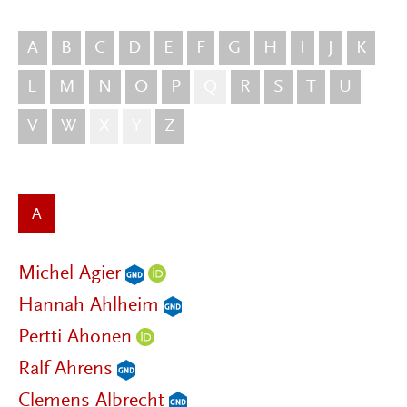
A
B
C
D
E
F
G
H
I
J
K
L
M
N
O
P
Q
R
S
T
U
V
W
X
Y
Z
A
Michel Agier
Hannah Ahlheim
Pertti Ahonen
Ralf Ahrens
Clemens Albrecht