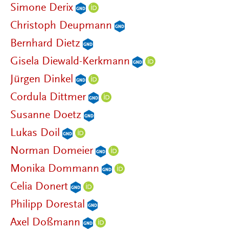
Simone Derix
Christoph Deupmann
Bernhard Dietz
Gisela Diewald-Kerkmann
Jürgen Dinkel
Cordula Dittmer
Susanne Doetz
Lukas Doil
Norman Domeier
Monika Dommann
Celia Donert
Philipp Dorestal
Axel Doßmann