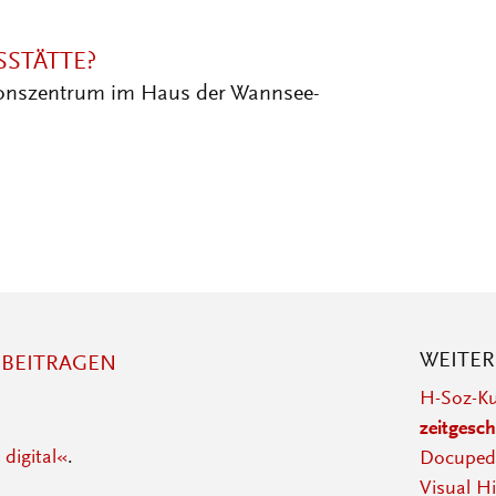
STÄTTE?
onszentrum im Haus der Wannsee-
WEITE
BEITRAGEN
H-Soz-Ku
zeitgesch
 digital«
.
Docupedi
Visual Hi