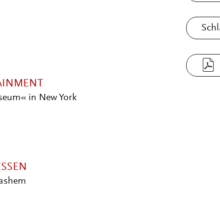
Schl
TAINMENT
seum« in New York
SSEN
Vashem