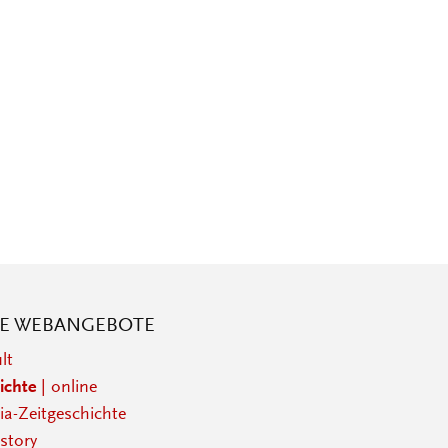
RE WEBANGEBOTE
lt
ichte
| online
a-Zeitgeschichte
story