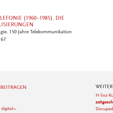
EFONIE (1960–1985). DIE
LISIERUNGEN
gie. 150 Jahre Telekommunikation
167
WEITE
BEITRAGEN
H-Soz-Ku
zeitgesch
 digital«
.
Docupedi