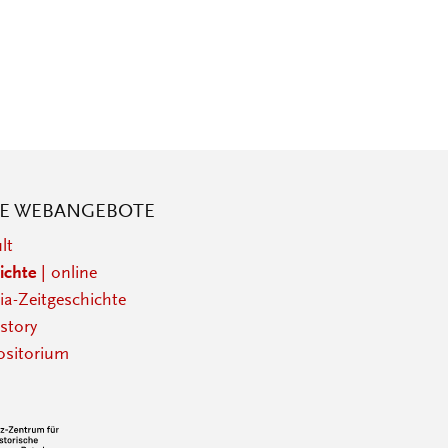
RE WEBANGEBOTE
lt
ichte
| online
a-Zeitgeschichte
story
sitorium