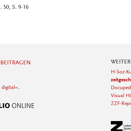
 50, S. 9-16
WEITE
BEITRAGEN
H-Soz-Ku
zeitgesch
 digital«
.
Docupedi
Visual Hi
ZZF-Repo