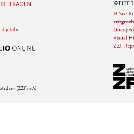
WEITE
BEITRAGEN
H-Soz-Ku
zeitgesch
 digital«
.
Docupedi
Visual Hi
ZZF-Repo
otsdam (ZZF) e.V.