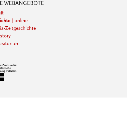
RE WEBANGEBOTE
lt
ichte
| online
a-Zeitgeschichte
story
sitorium