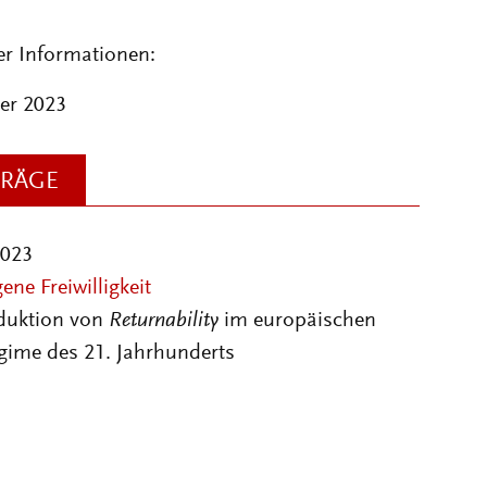
er Informationen:
er 2023
TRÄGE
2023
ne Freiwilligkeit
duktion von
Returnability
im europäischen
gime des 21. Jahrhunderts