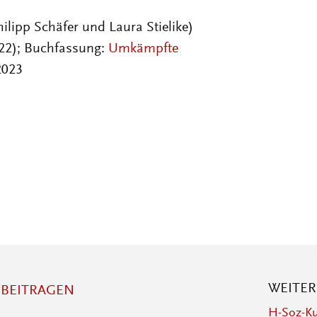
hilipp Schäfer und Laura Stielike)
022); Buchfassung:
Umkämpfte
 2023
WEITE
BEITRAGEN
H-Soz-Ku