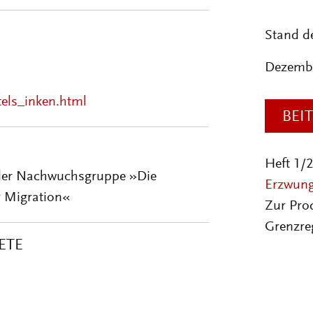
Stand d
Dezemb
els_inken.html
BEI
Heft 1/
n der Nachwuchsgruppe »Die
Erzwunge
r Migration«
Zur Pro
Grenzre
ETE