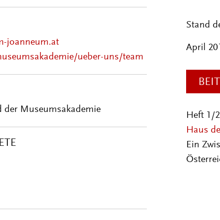
Stand d
m-joanneum.at
April 20
museumsakademie/ueber-uns/team
BEI
 und der Museumsakademie
Heft 1/
Haus der
ETE
Ein Zwi
Österre