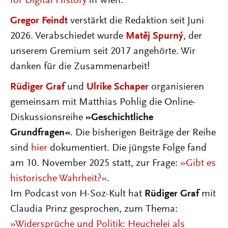
for Digital History
in Wien.
Gregor Feindt
verstärkt die Redaktion seit Juni
2026. Verabschiedet wurde
Matěj Spurný
, der
unserem Gremium seit 2017 angehörte. Wir
danken für die Zusammenarbeit!
Rüdiger Graf
und
Ulrike Schaper
organisieren
gemeinsam mit Matthias Pohlig die Online-
Diskussionsreihe
»Geschichtliche
Grundfragen«
. Die bisherigen Beiträge der Reihe
sind
hier
dokumentiert. Die jüngste Folge fand
am 10. November 2025 statt, zur Frage:
»Gibt es
historische Wahrheit?«
.
Im Podcast von H-Soz-Kult hat
Rüdiger Graf
mit
Claudia Prinz gesprochen, zum Thema:
»Widersprüche und Politik: Heuchelei als